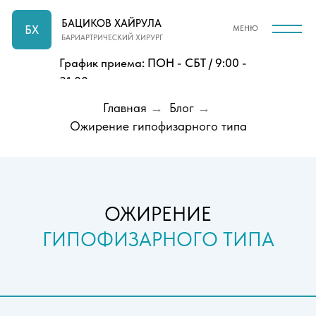
БАЦИКОВ ХАЙРУЛА
БХ
МЕНЮ
БАРИАРТРИЧЕСКИЙ ХИРУРГ
График приема: ПОН - СБТ / 9:00 -
21:00
График приема
Главная
→
Блог
→
ОН - СБТ / 9:00 - 21:00
Ожирение гипофизарного типа
ОЖИРЕНИЕ
ГИПОФИЗАРНОГО ТИПА