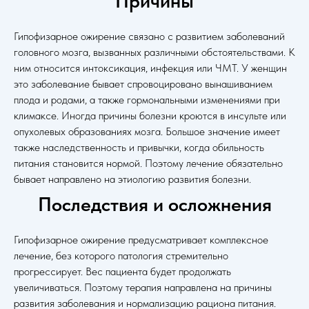
Причины
Минус 26 кг за 2 месяца – и вот уже Зумруд
Гипофизарное ожирение связано с развитием заболеваний
Багаутдинова может передвигаться и не бояться
головного мозга, вызванных различными обстоятельствами. К
лестниц.
История нашей клиентки в репортаже на «Вести
ним относится интоксикация, инфекция или ЧМТ. У женщин
Дагестан».
это заболевание бывает спровоцировано вынашиванием
плода и родами, а также гормональными изменениями при
климаксе. Иногда причины болезни кроются в инсульте или
опухолевых образованиях мозга. Большое значение имеет
также наследственность и привычки, когда обильность
питания становится нормой. Поэтому лечение обязательно
бывает направлено на этиологию развития болезни.
Последствия и осложнения
Гипофизарное ожирение предусматривает комплексное
лечение, без которого патология стремительно
прогрессирует. Вес пациента будет продолжать
увеличиваться. Поэтому терапия направлена на причины
развития заболевания и нормализацию рациона питания.