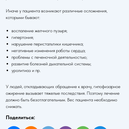
БАЦИКОВ ХАЙРУЛА
БХ
ХИРУРГ ВЫСШЕЙ КАТЕГОРИИ
Иначе у пациента возникают различные осложнения,
которыми бывают:
УСЛУГИ
РЕЗУЛЬТАТЫ
ОБРАЗОВАНИЕ
ОТЗЫВЫ
СЕРТИФИКАТЫ
БЛОГ
ГАСТРОШУНТИРОВАНИЕ
воспаление желчного пузыря;
МИНИГАСТРОШУНТИРОВАНИЕ
РЕЗЕКЦИЯ ЖЕЛУДКА
гипертония;
КОНТАКТЫ
нарушение перистальтики кишечника;
АДРЕС
негативные изменения работы сердца;
УЛ.ПИРОГОВА,3
проблемы с печеночной деятельностью;
развитие болезней дыхательной системы;
ГРАФИК ПРИЕМА
ПОН - СБТ / 9:00 - 21:00
уролитиаз и пр.
НАПИШИТЕ НАМ
ЧАТ WHATSAPP
У людей, откладывающих обращение к врачу, гипофизарное
ожирение вызывает тяжелые последствия. Поэтому лечение
должно быть безотлагательным. Вес пациента необходимо
КОНСУЛЬТАЦИЯ ОНЛАЙН
снижать.
Поделиться:
Лицензии № ЛО-05-01-002172, № ФС-05-01-00068
ГБУ РД "РКБСМП"