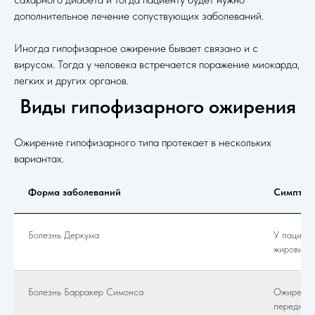
дополнительное лечение сопуствующих заболеваний.
Иногда гипофизарное ожирение бывает связано и с
вирусом. Тогда у человека встречается поражение миокарда,
легких и других органов.
Виды гипофизарного ожирения
Ожирение гипофизарного типа протекает в нескольких
вариантах.
Форма заболеваний
Симптом
Болезнь Деркума
У пациен
жировики 
Болезнь Барракер Симонса
Ожирение
передней 