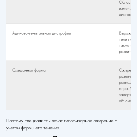
Область г
изменяетс
диагности
Адинозо-генитальная дистрофия
Выраженн
теле по ж
также отс
развития.
Смешанная форма
Ожирение
различны
равномер
жира. У п
задержка 
объема от
Поэтому специалисты лечат гипофизарное ожирение с
учетом формы его течения.